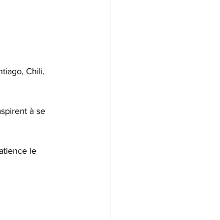
iago, Chili, 
spirent à se 
tience le 