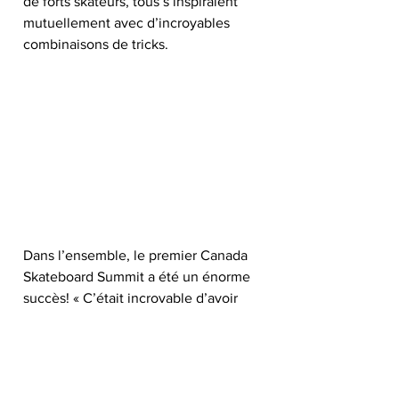
de forts skateurs, tous s’inspiraient 
mutuellement avec d’incroyables 
combinaisons de tricks.
Dans l’ensemble, le premier Canada 
Skateboard Summit a été un énorme 
succès! « C’était incroyable d’avoir 
l’occasion de partager de 
l’information et d’apprendre les 
expériences des leaders de 
skateboard présents. Nous avons 