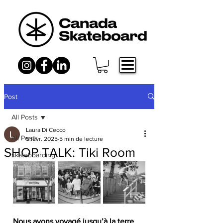
Post
All Posts
Laura Di Cecco
All Posts
5 févr. 2025
5 min de lecture
SHOP TALK: Tiki Room
skateboarding
Nous avons voyagé jusqu’à la terre 