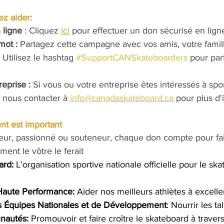
z aider:
 ligne 
: Cliquez 
ici
 pour effectuer un don sécurisé en lign
mot : 
Partagez cette campagne avec vos amis, votre famill
 Utilisez le hashtag
#SupportCANSkateboarders
 pour part
eprise : 
Si vous ou votre entreprise êtes intéressés à spo
z nous contacter à 
info@canadaskateboard.ca
 pour plus d'
nt est important
ur, passionné ou souteneur, chaque don compte pour fai
ment le vôtre le ferait
ard:
 L’organisation sportive nationale officielle pour le sk
aute Performance:
 Aider nos meilleurs athlètes à excelle
 Équipes Nationales et de Développement
: Nourrir les ta
nautés:
 Promouvoir et faire croître le skateboard à traver