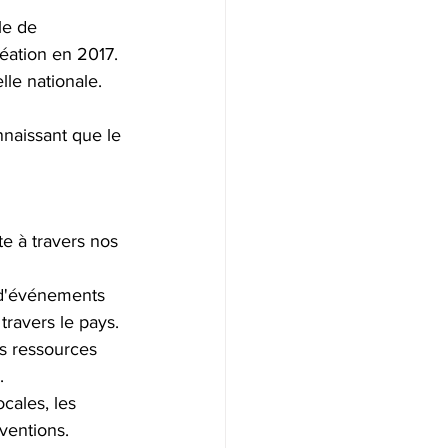
le de 
éation en 2017. 
lle nationale.
nnaissant que le 
e à travers nos 
e d'événements 
ravers le pays.
s ressources 
.
cales, les 
bventions.