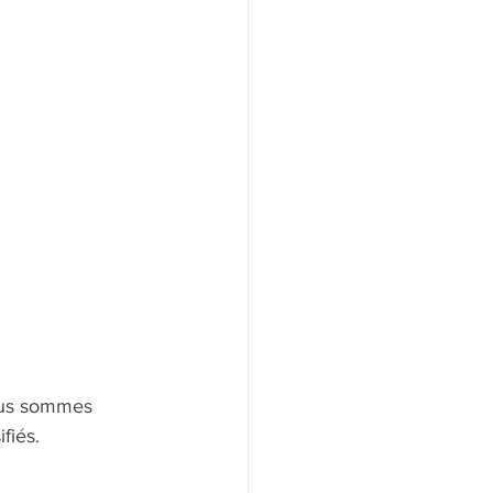
ous sommes 
fiés.