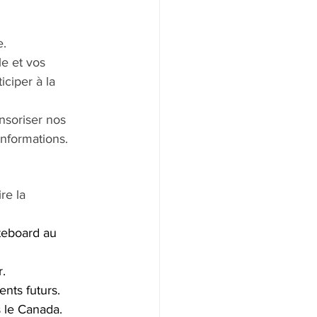
e.
e et vos 
iciper à la 
nsoriser nos 
informations.
re la 
ateboard au 
r.
lents futurs.
s le Canada.