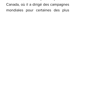
Canada, où il a dirigé des campagnes 
mondiales pour certaines des plus 
grandes marques liées au skateboard. 
Cody allie une passion authentique 
pour le skateboard à une expertise 
solide en direction créative, culture, 
marketing et mobilisation 
communautaire. Pour lui, siéger au 
conseil représente une occasion 
significative de redonner à la 
communauté et de contribuer à la 
croissance du skateboard à travers le 
pays.
Alicia Den Ouden (elle) – Directrice